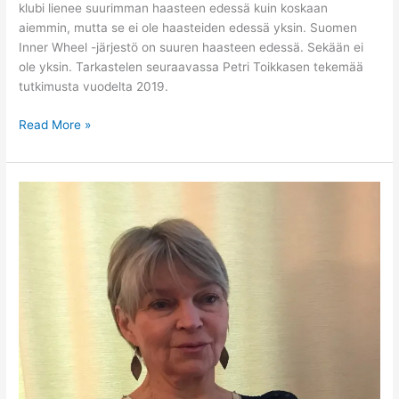
klubi lienee suurimman haasteen edessä kuin koskaan
aiemmin, mutta se ei ole haasteiden edessä yksin. Suomen
Inner Wheel -järjestö on suuren haasteen edessä. Sekään ei
ole yksin. Tarkastelen seuraavassa Petri Toikkasen tekemää
tutkimusta vuodelta 2019.
Read More »
KN:n
presidentin
tervehdys
IW:n
100-
vuotista
olemassaoloa
juhliville
Suomen
IW
jäsenille