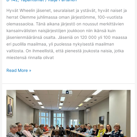
Hyvät Wheelin jäsenet, seuralaiset ja ystävät, hyvät naiset ja
herrat Olemme juhlimassa oman järjestömme, 100-vuotista
olemassaoloa. Tänä aikana järjestö on noussut merkittävien
kansainvälisten naisjärjestöjen joukkoon niin ikänsä kuin
jäsenienmääränsä osalta. Jäseniä on 120 000 yli 100 maassa
eri puolilla maailmaa, yli puolessa nykyisestä maailman
valtiosta. On ihmeellistä, että pienestä joukosta naisia, jotka
miestensä rinnalla olivat
Read More »
Kansallisen
Neuvoston
sääntömääräinen
elokuun
kokous
26.8.2023