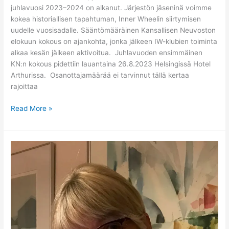
juhlavuosi 2023–2024 on alkanut. Järjestön jäseninä voimme
kokea historiallisen tapahtuman, Inner Wheelin siirtymisen
uudelle vuosisadalle. Sääntömääräinen Kansallisen Neuvoston
elokuun kokous on ajankohta, jonka jälkeen IW-klubien toiminta
alkaa kesän jälkeen aktivoitua. Juhlavuoden ensimmäinen
KN:n kokous pidettiin lauantaina 26.8.2023 Helsingissä Hotel
Arthurissa. Osanottajamäärää ei tarvinnut tällä kertaa
rajoittaa
Read More »
Kansallisen
Neuvoston
Presidentti
Raija
Partasen
kesäkuun
kirje