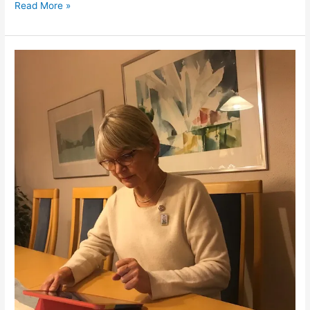
Read More »
Raija
Partasen
kirje
ensimmäisenä
adventtina
2022