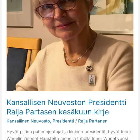
Kansallisen Neuvoston Presidentti
Raija Partasen kesäkuun kirje
Kansallinen Neuvosto
,
Presidentti
/
Raija Partanen
Hyvät piirien puheenjohtajat ja klubien presidentit, hyvät Inner
Wheelin jäsenet Haasteita monella taholla Inner Wheel vuosi