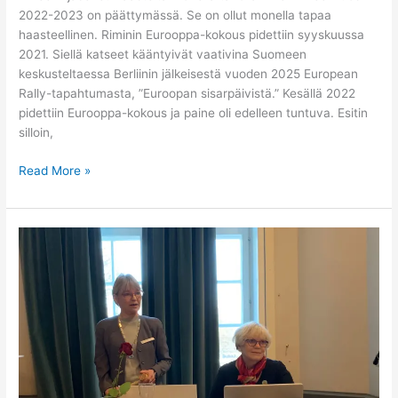
2022-2023 on päättymässä. Se on ollut monella tapaa
haasteellinen. Riminin Eurooppa-kokous pidettiin syyskuussa
2021. Siellä katseet kääntyivät vaativina Suomeen
keskusteltaessa Berliinin jälkeisestä vuoden 2025 European
Rally-tapahtumasta, ”Euroopan sisarpäivistä.” Kesällä 2022
pidettiin Eurooppa-kokous ja paine oli edelleen tuntuva. Esitin
silloin,
Read More »
Kansallisen
Neuvoston
kokous
21.1.2023