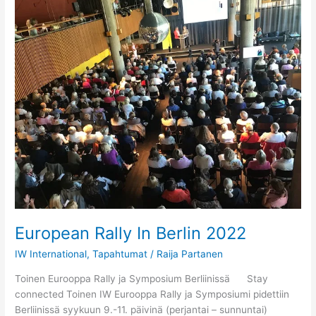
European
Rally
In
Berlin
2022
European Rally In Berlin 2022
IW International
,
Tapahtumat
/
Raija Partanen
Toinen Eurooppa Rally ja Symposium Berliinissä Stay
connected Toinen IW Eurooppa Rally ja Symposiumi pidettiin
Berliinissä syykuun 9.-11. päivinä (perjantai – sunnuntai)