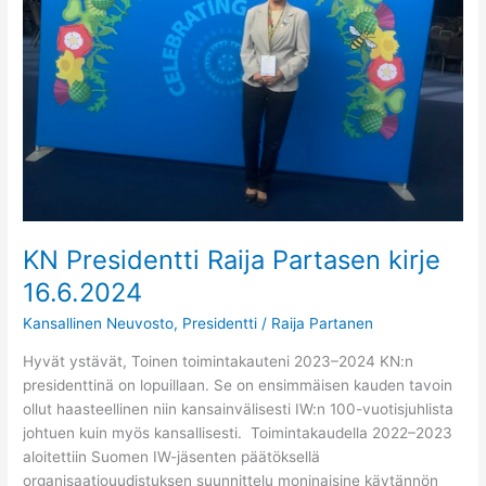
KN Presidentti Raija Partasen kirje
16.6.2024
Kansallinen Neuvosto
,
Presidentti
/
Raija Partanen
Hyvät ystävät, Toinen toimintakauteni 2023–2024 KN:n
presidenttinä on lopuillaan. Se on ensimmäisen kauden tavoin
ollut haasteellinen niin kansainvälisesti IW:n 100-vuotisjuhlista
johtuen kuin myös kansallisesti. Toimintakaudella 2022–2023
aloitettiin Suomen IW-jäsenten päätöksellä
organisaatiouudistuksen suunnittelu moninaisine käytännön