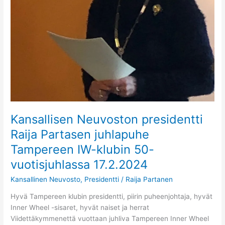
Kansallisen Neuvoston presidentti
Raija Partasen juhlapuhe
Tampereen IW-klubin 50-
vuotisjuhlassa 17.2.2024
Kansallinen Neuvosto
,
Presidentti
/
Raija Partanen
Hyvä Tampereen klubin presidentti, piirin puheenjohtaja, hyvät
Inner Wheel -sisaret, hyvät naiset ja herrat
Viidettäkymmenettä vuottaan juhliva Tampereen Inner Wheel