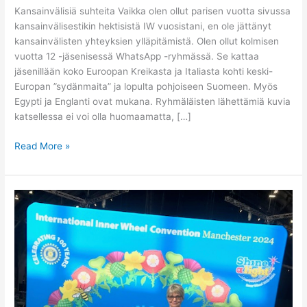
Kansainvälisiä suhteita Vaikka olen ollut parisen vuotta sivussa
kansainvälisestikin hektisistä IW vuosistani, en ole jättänyt
kansainvälisten yhteyksien ylläpitämistä. Olen ollut kolmisen
vuotta 12 -jäsenisessä WhatsApp -ryhmässä. Se kattaa
jäsenillään koko Euroopan Kreikasta ja Italiasta kohti keski-
Europan ”sydänmaita” ja lopulta pohjoiseen Suomeen. Myös
Egypti ja Englanti ovat mukana. Ryhmäläisten lähettämiä kuvia
katsellessa ei voi olla huomaamatta, […]
Read More »
KN
Presidentti
Raija
Partasen
kirje
16.6.2024