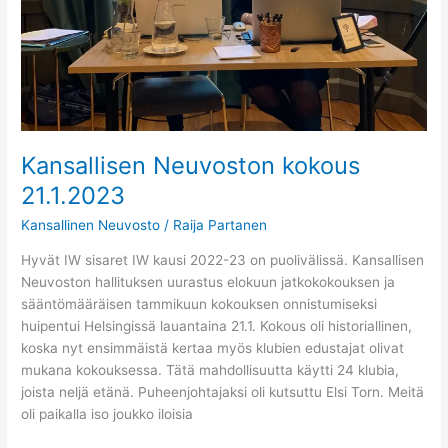
Kansallisen Neuvoston kokous
21.1.2023
Kansallinen Neuvosto
/
Raija Partanen
Hyvät IW sisaret IW kausi 2022-23 on puolivälissä. Kansallisen
Neuvoston hallituksen uurastus elokuun jatkokokouksen ja
sääntömääräisen tammikuun kokouksen onnistumiseksi
huipentui Helsingissä lauantaina 21.1. Kokous oli historiallinen,
koska nyt ensimmäistä kertaa myös klubien edustajat olivat
mukana kokouksessa. Tätä mahdollisuutta käytti 24 klubia,
joista neljä etänä. Puheenjohtajaksi oli kutsuttu Elsi Torn. Meitä
oli paikalla iso joukko iloisia