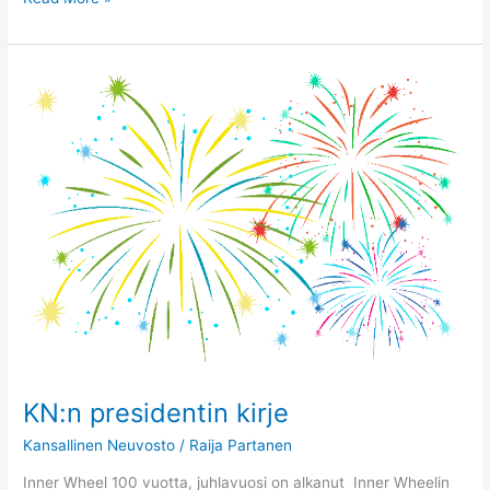
KN:n
presidentin
kirje
KN:n presidentin kirje
Kansallinen Neuvosto
/
Raija Partanen
Inner Wheel 100 vuotta, juhlavuosi on alkanut Inner Wheelin