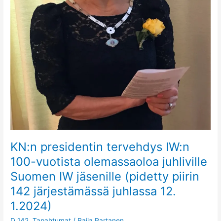
(pidetty
piirin
142
järjestämässä
juhlassa
12.
1.2024)
KN:n presidentin tervehdys IW:n
100-vuotista olemassaoloa juhliville
Suomen IW jäsenille (pidetty piirin
142 järjestämässä juhlassa 12.
1.2024)
D 142
,
Tapahtumat
/
Raija Partanen