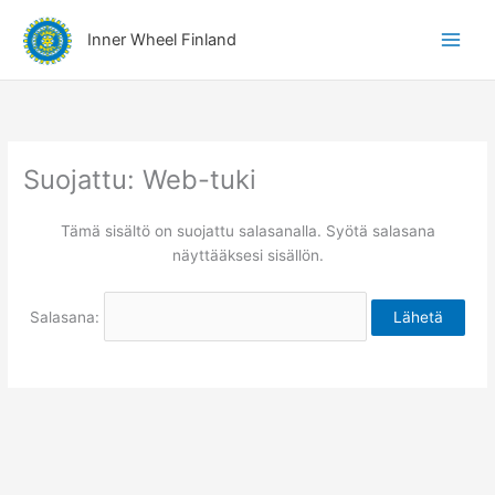
Siirry
A
sisältöön
Inner Wheel Finland
i
h
e
r
y
Suojattu: Web-tuki
h
m
Tämä sisältö on suojattu salasanalla. Syötä salasana
ä
näyttääksesi sisällön.
t
Salasana: