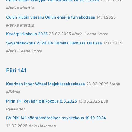
Oulun klubin käätyjen vaihtokokous ke 20.5.2026
22.05.2026
Marika Marttila
Oulun klubin vierailu Oulun ensi-ja turvakodissa
14.11.2025
Marika Marttila
Kevätpiirikokous 2025
26.02.2025
Marja-Leena Korva
Syyspiirikokous 2024 De Gamlas Hemissä Oulussa
17.11.2024
Marja-Leena Korva
Piiri 141
Kaarinan Inner Wheel Majakkasairaalassa
23.06.2025
Merja
Mikkola
Piirin 141 kevään piirikokous 8.3.2025
10.03.2025
Eve
Pylkkänen
IW Piiri 141 sääntömääräinen syyskokous 19.10.2024
12.02.2025
Anja Hakamaa