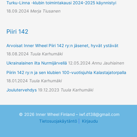
Turku-Linna -klubin toimintakausi 2024-2025 käynnistyi
18.09.2024
Merja Tiusanen
Piiri 142
Arvoisat Inner Wheel Piiri 142 ry:n jäsenet, hyvät ystävät
18.08.2024
Tuula Karhumäki
Ukrainalainen ilta Nurmijärvellä
12.05.2024
Annu Jauhiainen
Piirin 142 ry:n ja sen klubien 100-vuotisjuhla Kalastajatorpalla
18.01.2024
Tuula Karhumäki
Joulutervehdys
19.12.2023
Tuula Karhumäki
© 2026 Inner Wheel Finland – iwf.d138@gmail.com
Tietosuojakäytäntö
|
Kirjaudu