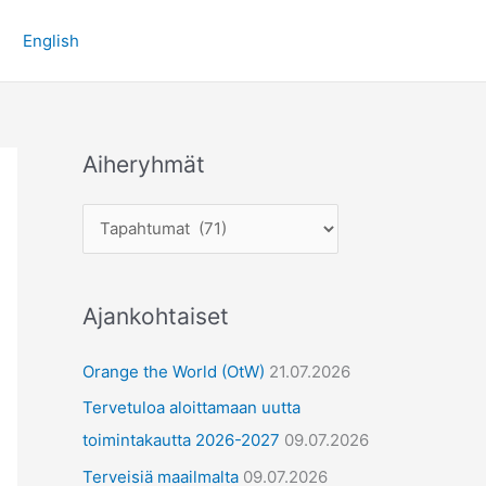
A
English
i
h
e
r
Aiheryhmät
y
h
m
ä
t
Ajankohtaiset
Orange the World (OtW)
21.07.2026
Tervetuloa aloittamaan uutta
toimintakautta 2026-2027
09.07.2026
Terveisiä maailmalta
09.07.2026