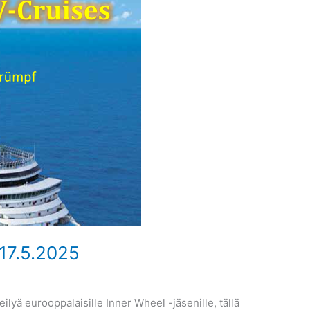
.-17.5.2025
eilyä eurooppalaisille Inner Wheel -jäsenille, tällä