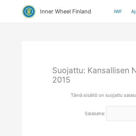
Siirry
sisältöön
Inner Wheel Finland
IWF
Aj
Suojattu: Kansallisen 
2015
Tämä sisältö on suojattu salasa
Salasana: