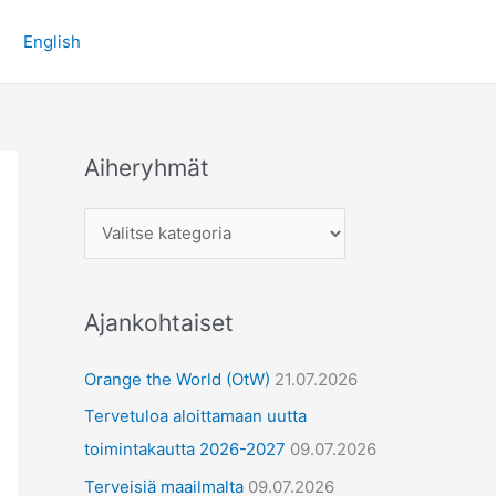
A
English
i
h
e
r
Aiheryhmät
y
h
m
ä
t
Ajankohtaiset
Orange the World (OtW)
21.07.2026
Tervetuloa aloittamaan uutta
toimintakautta 2026-2027
09.07.2026
Terveisiä maailmalta
09.07.2026