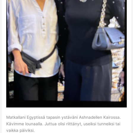
Matkallani Egyptissä tapasin ystäväni Ashnadellen Kairossa.
Kävimme lounaalla. Juttua olisi riittänyt, useiksi tunneiksi tai
vaikka päiviksi.