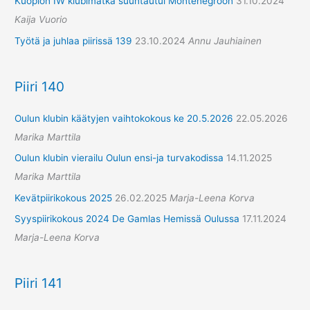
Kuopion IW klubimatka suuntautui Montenegroon
31.10.2024
Kaija Vuorio
Työtä ja juhlaa piirissä 139
23.10.2024
Annu Jauhiainen
Piiri 140
Oulun klubin käätyjen vaihtokokous ke 20.5.2026
22.05.2026
Marika Marttila
Oulun klubin vierailu Oulun ensi-ja turvakodissa
14.11.2025
Marika Marttila
Kevätpiirikokous 2025
26.02.2025
Marja-Leena Korva
Syyspiirikokous 2024 De Gamlas Hemissä Oulussa
17.11.2024
Marja-Leena Korva
Piiri 141