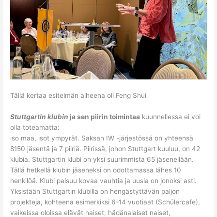
Tällä kertaa esitelmän aiheena oli Feng Shui
Stuttgartin klubin
ja sen piirin toimintaa
kuunnellessa ei voi
olla toteamatta:
iso maa, isot ympyrät. Saksan IW -järjestössä on yhteensä
8150 jäsentä ja 7 piiriä. Piirissä, johon Stuttgart kuuluu, on 42
klubia. Stuttgartin klubi on yksi suurimmista 65 jäsenellään.
Tällä hetkellä klubin jäseneksi on odottamassa lähes 10
henkilöä. Klubi paisuu kovaa vauhtia ja uusia on jonoksi asti.
Yksistään Stuttgartin klubilla on hengästyttävän paljon
projekteja, kohteena esimerkiksi 6-14 vuotiaat (Schülercafe),
vaikeissa oloissa elävät naiset, hädänalaiset naiset,