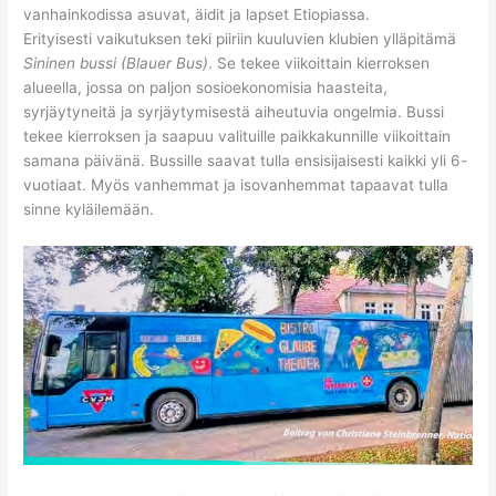
vanhainkodissa asuvat, äidit ja lapset Etiopiassa.
Erityisesti vaikutuksen teki piiriin kuuluvien klubien ylläpitämä
Sininen bussi (Blauer Bus)
. Se tekee viikoittain kierroksen
alueella, jossa on paljon sosioekonomisia haasteita,
syrjäytyneitä ja syrjäytymisestä aiheutuvia ongelmia. Bussi
tekee kierroksen ja saapuu valituille paikkakunnille viikoittain
samana päivänä. Bussille saavat tulla ensisijaisesti kaikki yli 6-
vuotiaat. Myös vanhemmat ja isovanhemmat tapaavat tulla
sinne kyläilemään.