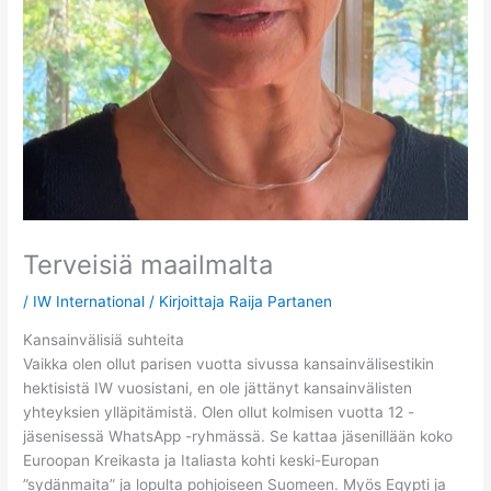
Terveisiä maailmalta
/
IW International
/ Kirjoittaja
Raija Partanen
Kansainvälisiä suhteita
Vaikka olen ollut parisen vuotta sivussa kansainvälisestikin
hektisistä IW vuosistani, en ole jättänyt kansainvälisten
yhteyksien ylläpitämistä. Olen ollut kolmisen vuotta 12 -
jäsenisessä WhatsApp -ryhmässä. Se kattaa jäsenillään koko
Euroopan Kreikasta ja Italiasta kohti keski-Europan
”sydänmaita” ja lopulta pohjoiseen Suomeen. Myös Egypti ja