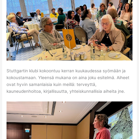
Stuttgartin klubi kokoontuu kerran kuukaudessa syömään ja
kokoustamaan. Yleensä mukana on aina joku esitelmä. Aiheet
ovat hyvin samanlaisia kuin meillä: terveyttä,
kauneudenhoitoa, kirjallisuutta, yhteiskunnallisia aiheita jne.