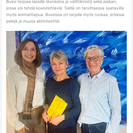
Bussi tarjoaa lapsille läsnäoloa ja välittämistä sekä paikan,
jossa voi tehdä koulutehtäviä. Siellä on tarvittaessa saatavilla
myös ammattiapua. Bussissa on tarjolla myös ruokaa, erilaisia
pelejä ja muuta aktiviteettiä.