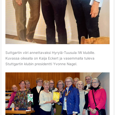
Suttgartin viiri annettavaksi Hyrylä-Tuusula IW klubille.
Kuvassa oikealla on Kaija Eckert ja vasemmalla tuleva
Stuttgartin klubin presidentti Yvonne Nagel.