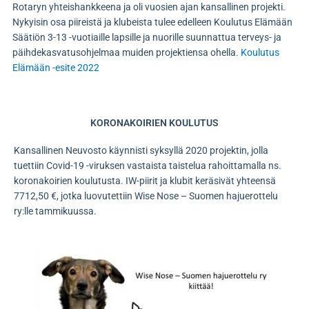
Rotaryn yhteishankkeena ja oli vuosien ajan kansallinen projekti.
Nykyisin osa piireistä ja klubeista tulee edelleen Koulutus Elämään
Säätiön 3-13 -vuotiaille lapsille ja nuorille suunnattua terveys- ja
päihdekasvatusohjelmaa muiden projektiensa ohella.
Koulutus
Elämään -esite 2022
KORONAKOIRIEN KOULUTUS
Kansallinen Neuvosto käynnisti syksyllä 2020 projektin, jolla
tuettiin Covid-19 -viruksen vastaista taistelua rahoittamalla ns.
koronakoirien koulutusta. IW-piirit ja klubit keräsivät yhteensä
7712,50 €, jotka luovutettiin Wise Nose – Suomen hajuerottelu
ry:lle tammikuussa.