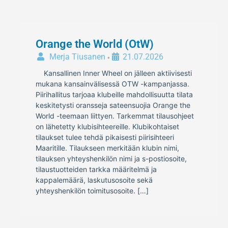
Orange the World (OtW)
Merja Tiusanen
21.07.2026
•
Kansallinen Inner Wheel on jälleen aktiivisesti
mukana kansainvälisessä OTW -kampanjassa.
Piirihallitus tarjoaa klubeille mahdollisuutta tilata
keskitetysti oransseja sateensuojia Orange the
World -teemaan liittyen. Tarkemmat tilausohjeet
on lähetetty klubisihteereille. Klubikohtaiset
tilaukset tulee tehdä pikaisesti piirisihteeri
Maaritille. Tilaukseen merkitään klubin nimi,
tilauksen yhteyshenkilön nimi ja s-postiosoite,
tilaustuotteiden tarkka määritelmä ja
kappalemäärä, laskutusosoite sekä
yhteyshenkilön toimitusosoite. […]