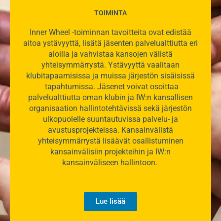
TOIMINTA
Inner Wheel -toiminnan tavoitteita ovat edistää
aitoa ystävyyttä, lisätä jäsenten palvelualttiutta eri
aloilla ja vahvistaa kansojen välistä
yhteisymmärrystä. Ystävyyttä vaalitaan
klubitapaamisissa ja muissa järjestön sisäisissä
tapahtumissa. Jäsenet voivat osoittaa
palvelualttiutta oman klubin ja IW:n kansallisen
organisaation hallintotehtävissä sekä järjestön
ulkopuolelle suuntautuvissa palvelu- ja
avustusprojekteissa. Kansainvälistä
yhteisymmärrystä lisäävät osallistuminen
kansainvälisiin projekteihin ja IW:n
kansainväliseen hallintoon.
Lue lisää