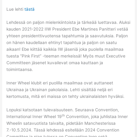
Lue lehti
tästä
Lehdessä on paljon mielenkiintoista ja tärkeää luettavaa. Aluksi
kauden 2021-2022 IIW President Ebe Martines Panitteri vetää
yhteen presidenttivuotensa tapahtumia ja saavutuksia. Paljon
on hänen kaudellaan ehtinyt tapahtua ja paljon on saatu
aikaan! Ebe kiittää kaikkia IW jäseniä joka puolella maailmaa
tuesta ”Pink First” -teeman merkeissä! Myös muut Executive
Committeen jäsenet kuvailevat omaa kauttaan ja
toimintaansa.
Inner Wheel klubit eri puolilla maailmaa ovat auttaneet
Ukrainaa ja Ukrainan pakolaisia. Lehti sisältää neljä eri
kertomusta, mitä eri maissa on tehty ukrainalaisten hyväksi.
Lopuksi katsotaan tulevaisuuteen. Seuraava Convention,
th
International Inner Wheel 19
Convention, joka juhlistaa Inner
Wheelin satavuotista taivalta, pidetään Manchesterissa
7.-10.5.2024. Tässä lehdessä esitellään 2024 Convention
Committee ja pian tulossa on Convention logo sekä