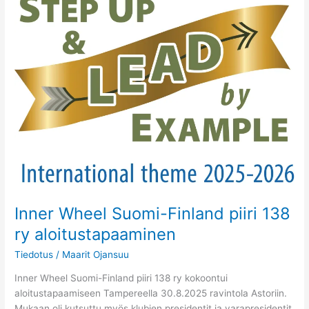
Wheel
Suomi-
Finland
piiri
138
ry
aloitustapaaminen
Inner Wheel Suomi-Finland piiri 138
ry aloitustapaaminen
Tiedotus
/
Maarit Ojansuu
Inner Wheel Suomi-Finland piiri 138 ry kokoontui
aloitustapaamiseen Tampereella 30.8.2025 ravintola Astoriin.
Mukaan oli kutsuttu myös klubien presidentit ja varapresidentit