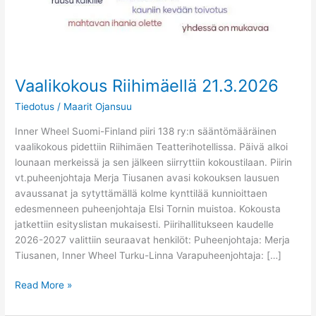
Vaalikokous Riihimäellä 21.3.2026
Tiedotus
/
Maarit Ojansuu
Inner Wheel Suomi-Finland piiri 138 ry:n sääntömääräinen
vaalikokous pidettiin Riihimäen Teatterihotellissa. Päivä alkoi
lounaan merkeissä ja sen jälkeen siirryttiin kokoustilaan. Piirin
vt.puheenjohtaja Merja Tiusanen avasi kokouksen lausuen
avaussanat ja sytyttämällä kolme kynttilää kunnioittaen
edesmenneen puheenjohtaja Elsi Tornin muistoa. Kokousta
jatkettiin esityslistan mukaisesti. Piirihallitukseen kaudelle
2026-2027 valittiin seuraavat henkilöt: Puheenjohtaja: Merja
Tiusanen, Inner Wheel Turku-Linna Varapuheenjohtaja: […]
Read More »