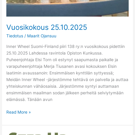
Vuosikokous 25.10.2025
Tiedotus
/
Maarit Ojansuu
Inner Wheel Suomi-Finland piiri 138 ry:n vuosikokous pidettiin
25.10.2025 Lahdessa ravintola Opiston Kunkussa.
Puheenjohtaja Elsi Torn oli estynyt saapumasta paikalle ja
varapuheenjohtaja Merja Tiusanen avasi kokouksen Elsin
laatimin avaussanoin: Ensimmäisen kynttilän syttyessä;
Meidän Inner Wheel -järjestömme tehtävä on palvella ja auttaa
yhteiskunnan vähäosaisia. Järjestömme syntyi auttamaan
ensimmäisen maailman sodan jälkeen perheitä selviytymään
elämässä. Tänään avun
Read More »
Inner