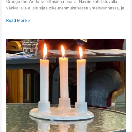
Orange the World -aloitteiden rinnalla. Naisiin kohdistuvalla
väkivallalla ei ole sijaa oikeudenmukaisessa yhteiskunnassa, ja
Read More »
Vuosikokous
25.10.2025