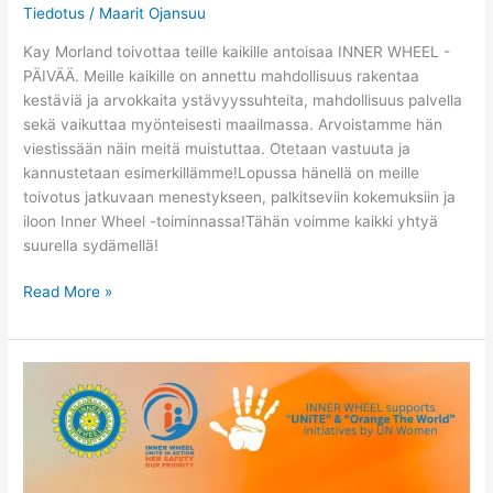
Tiedotus
/
Maarit Ojansuu
Kay Morland toivottaa teille kaikille antoisaa INNER WHEEL -
PÄIVÄÄ. Meille kaikille on annettu mahdollisuus rakentaa
kestäviä ja arvokkaita ystävyyssuhteita, mahdollisuus palvella
sekä vaikuttaa myönteisesti maailmassa. Arvoistamme hän
viestissään näin meitä muistuttaa. Otetaan vastuuta ja
kannustetaan esimerkillämme!Lopussa hänellä on meille
toivotus jatkuvaan menestykseen, palkitseviin kokemuksiin ja
iloon Inner Wheel -toiminnassa!Tähän voimme kaikki yhtyä
suurella sydämellä!
Read More »
Oranssit
päivät
-
kampanja