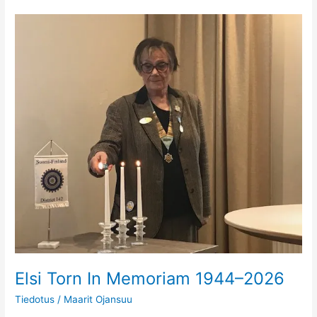
Elsi
Torn
In
Memoriam
1944–
2026
Elsi Torn In Memoriam 1944–2026
Tiedotus
/
Maarit Ojansuu