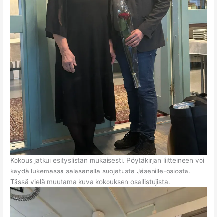
Kokous jatkui esityslistan mukaisesti. Pöytäkirjan liitteineen voi
käydä lukemassa salasanalla suojatusta Jäsenille-osiosta.
Tässä vielä muutama kuva kokouksen osallistujista.