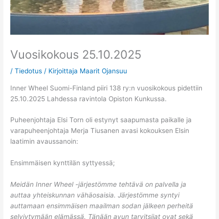
Vuosikokous 25.10.2025
/
Tiedotus
/ Kirjoittaja
Maarit Ojansuu
Inner Wheel Suomi-Finland piiri 138 ry:n vuosikokous pidettiin
25.10.2025 Lahdessa ravintola Opiston Kunkussa.
Puheenjohtaja Elsi Torn oli estynyt saapumasta paikalle ja
varapuheenjohtaja Merja Tiusanen avasi kokouksen Elsin
laatimin avaussanoin:
Ensimmäisen kynttilän syttyessä;
Meidän Inner Wheel -järjestömme tehtävä on palvella ja
auttaa yhteiskunnan vähäosaisia. Järjestömme syntyi
auttamaan ensimmäisen maailman sodan jälkeen perheitä
selviytymään elämässä. Tänään avun tarvitsijat ovat sekä