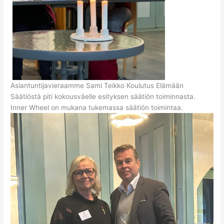
Asiantuntijavieraamme Sami Teikko Koulutus Elämään
Säätiöstä piti kokousväelle esityksen säätiön toiminnasta.
Inner Wheel on mukana tukemassa säätiön toimintaa.