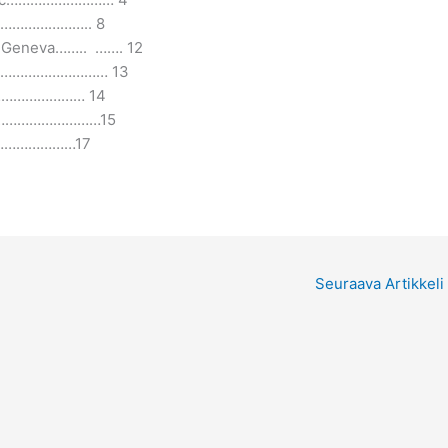
……………………….. 8
in Geneva…….. ……. 12
e UN……………………… 13
……………………… 14
………………………………15
…………………17
Seuraava Artikkeli