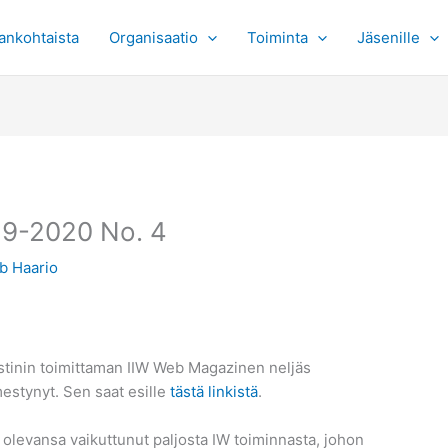
ankohtaista
Organisaatio
Toiminta
Jäsenille
19-2020 No. 4
b Haario
rstinin toimittaman IIW Web Magazinen neljäs
estynyt. Sen saat esille
tästä linkistä
.
 olevansa vaikuttunut paljosta IW toiminnasta, johon