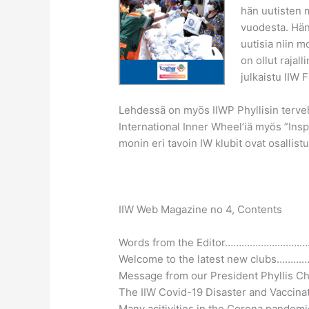
hän uutisten m
vuodesta. Hän
uutisia niin m
on ollut rajall
julkaistu IIW 
Lehdessä on myös IIWP Phyllisin tervehd
International Inner Wheel’iä myös ”Insp
monin eri tavoin IW klubit ovat osalli
IIW Web Magazine no 4, Contents
Words from the Editor……………………
Welcome to the latest new clubs…
Message from our President Phyllis
The IIW Covid-19 Disaster and Vacci
Many acitivities in the Corona pan