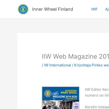
Siirry
sisältöön
Inner Wheel Finland
IWF
Aj
IIW Web Magazine 20
/
IW International
/ Kirjoittaja
Pirkko we
IIW Editor Ke
numero on ilm
Kerstin toteaa