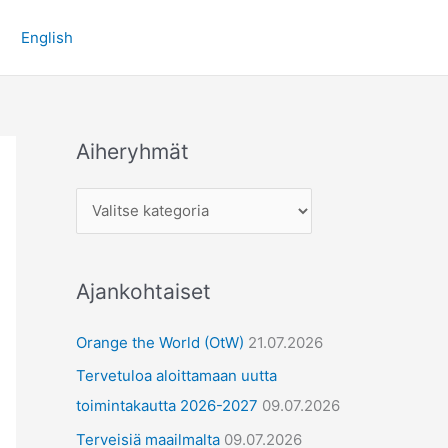
A
English
i
h
e
r
Aiheryhmät
y
h
m
ä
t
Ajankohtaiset
Orange the World (OtW)
21.07.2026
Tervetuloa aloittamaan uutta
toimintakautta 2026-2027
09.07.2026
Terveisiä maailmalta
09.07.2026