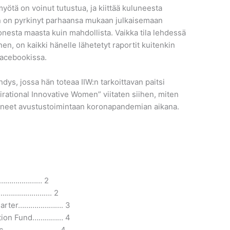
yötä on voinut tutustua, ja kiittää kuluneesta
 on pyrkinyt parhaansa mukaan julkaisemaan
onesta maasta kuin mahdollista. Vaikka tila lehdessä
inen, on kaikki hänelle lähetetyt raportit kuitenkin
Facebookissa.
ys, jossa hän toteaa IIW:n tarkoittavan paitsi
irational Innovative Women” viitaten siihen, miten
stuneet avustustoimintaan koronapandemian aikana.
……………………… 2
……………………………. 2
 Charter…………………. 3
nation Fund…………… 4
demic……………………… 4