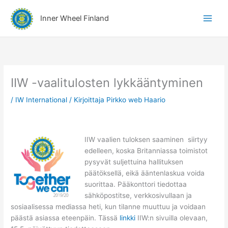
Siirry
A
sisältöön
Inner Wheel Finland
i
h
e
r
y
IIW -vaalitulosten lykkääntyminen
h
/
IW International
/ Kirjoittaja
Pirkko web Haario
m
ä
t
IIW vaalien tuloksen saaminen siirtyy
edelleen, koska Britanniassa toimistot
pysyvät suljettuina hallituksen
päätöksellä, eikä ääntenlaskua voida
suorittaa. Pääkonttori tiedottaa
sähköpostitse, verkkosivullaan ja
sosiaalisessa mediassa heti, kun tilanne muuttuu ja voidaan
päästä asiassa eteenpäin. Tässä
linkki
IIW:n sivuilla olevaan,