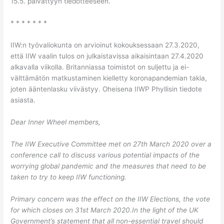
15.5. päivättyyn tiedotteeseen.
* * * * * * *
IIW:n työvaliokunta on arvioinut kokouksessaan 27.3.2020,
että IIW vaalin tulos on julkaistavissa aikaisintaan 27.4.2020
alkavalla viikolla. Britanniassa toimistot on suljettu ja ei-
välttämätön matkustaminen kielletty koronapandemian takia,
joten ääntenlasku viivästyy. Oheisena IIWP Phyllisin tiedote
asiasta.
Dear Inner Wheel members,
The IIW Executive Committee met on 27th March 2020 over a
conference call to discuss various potential impacts of the
worrying global pandemic and the measures that need to be
taken to try to keep IIW functioning.
Primary concern was the effect on the IIW Elections, the vote
for which closes on 31st March 2020.In the light of the UK
Government’s statement that all non-essential travel should