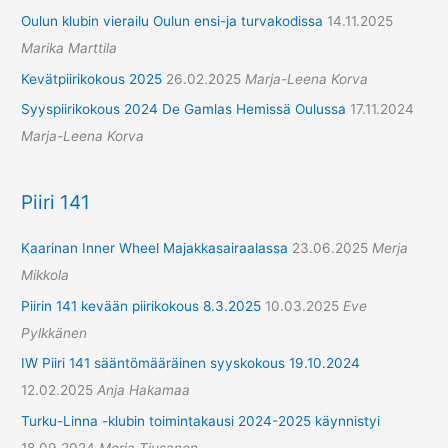
Oulun klubin vierailu Oulun ensi-ja turvakodissa
14.11.2025
Marika Marttila
Kevätpiirikokous 2025
26.02.2025
Marja-Leena Korva
Syyspiirikokous 2024 De Gamlas Hemissä Oulussa
17.11.2024
Marja-Leena Korva
Piiri 141
Kaarinan Inner Wheel Majakkasairaalassa
23.06.2025
Merja
Mikkola
Piirin 141 kevään piirikokous 8.3.2025
10.03.2025
Eve
Pylkkänen
IW Piiri 141 sääntömääräinen syyskokous 19.10.2024
12.02.2025
Anja Hakamaa
Turku-Linna -klubin toimintakausi 2024-2025 käynnistyi
18.09.2024
Merja Tiusanen