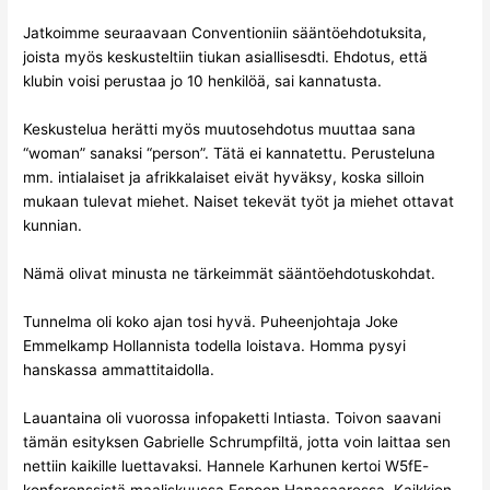
Jatkoimme seuraavaan Conventioniin sääntöehdotuksita,
joista myös keskusteltiin tiukan asiallisesdti. Ehdotus, että
klubin voisi perustaa jo 10 henkilöä, sai kannatusta.
Keskustelua herätti myös muutosehdotus muuttaa sana
“woman” sanaksi “person”. Tätä ei kannatettu. Perusteluna
mm. intialaiset ja afrikkalaiset eivät hyväksy, koska silloin
mukaan tulevat miehet. Naiset tekevät työt ja miehet ottavat
kunnian.
Nämä olivat minusta ne tärkeimmät sääntöehdotuskohdat.
Tunnelma oli koko ajan tosi hyvä. Puheenjohtaja Joke
Emmelkamp Hollannista todella loistava. Homma pysyi
hanskassa ammattitaidolla.
Lauantaina oli vuorossa infopaketti Intiasta. Toivon saavani
tämän esityksen Gabrielle Schrumpfiltä, jotta voin laittaa sen
nettiin kaikille luettavaksi. Hannele Karhunen kertoi W5fE-
konferenssistä maaliskuussa Espoon Hanasaaressa. Kaikkien