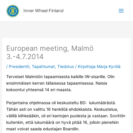
Siirry
A
sisältöön
Inner Wheel Finland
i
h
e
r
y
European meeting, Malmö
h
3.-4.7.2014
m
/
Presidentti
,
Tapahtumat
,
Tiedotus
/ Kirjoittaja
Marja Kyrölä
ä
t
Terveiset Malmöön tapaamisesta kaikille IW-sisarille. Olin
ensimmäisen kerran tällaisessa tapaamisessa. Naisia
kokoontui yhteensä 14 eri maasta.
Perjantaina ohjelmassa oli keskusteltu BD: lukumäärästä.
Tähän asti on valittu 16 henkilöä ehdokkaista. Keskustelua,
välillä kiihkeääkin, oli eri kantojen puolesta ja vastaan. Sovittiin
kuitenkin, että lukumäärä on hyvä pitää 16, jolloin pienetkin
maat voivat saada edustajan Boardiin.