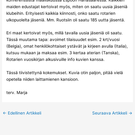
maiden edustajat kertoivat myös, miten on saatu uusia jäseniä
klubeihin. Erityisesti kaikkia kiinnosti, onko saatu rotarien
ulkopuolelta jäseniä. Mm. Ruotsiin oli saatu 185 uutta jäsentä.
Eri maat kertoivat myös, millä tavalla uusia jäseniä oli saatu.
Tässä muutama tapa: avoimet tilaisuudet esim. 2 krt/vuosi
(Belgia), omat henkilökohtaiset ystävät ja kirjeen avulla (Italia),
kutsuu mukaan ja maksaa esim. 3 kertaa aterian (Tanska),
Rotarien vuosikirjan alkusivuille info kuvien kanssa.
Tässä tiivistettynä kokemukset. Kuvia otin paljon, pitää vielä
opetella niiden laittamienen kansioon.
terv. Marja
←
Edellinen Artikkeli
Seuraava Artikkeli
→