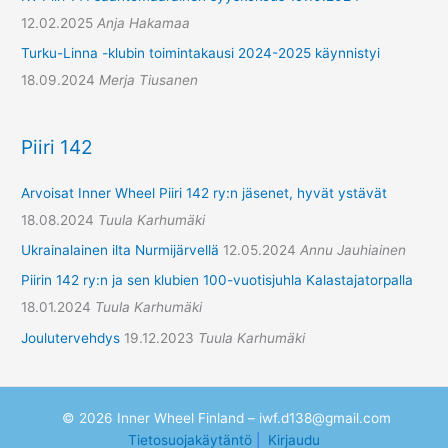
12.02.2025
Anja Hakamaa
Turku-Linna -klubin toimintakausi 2024-2025 käynnistyi
18.09.2024
Merja Tiusanen
Piiri 142
Arvoisat Inner Wheel Piiri 142 ry:n jäsenet, hyvät ystävät
18.08.2024
Tuula Karhumäki
Ukrainalainen ilta Nurmijärvellä
12.05.2024
Annu Jauhiainen
Piirin 142 ry:n ja sen klubien 100-vuotisjuhla Kalastajatorpalla
18.01.2024
Tuula Karhumäki
Joulutervehdys
19.12.2023
Tuula Karhumäki
© 2026 Inner Wheel Finland – iwf.d138@gmail.com
Tietosuojakäytäntö
|
Kirjaudu