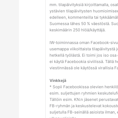
mm. tilapäivityksiä kirjoittamalla, osa
ystävien tilapäivitysten huomioimise
edelleen, kommenteilla tai tykkäämäll
Suomessa lähes 50 % väestöstä. Su
keskimäärin 250 hlöä/käyttäjä.
IW-toiminnassa oman Facebook-sivun 
usemappa viikoittaista tilapäivitystä j
hetkellä työlästä. Ei toimi jos iso osa
ei käytä Facebookia siviilissä. Tällä h
viestinnässä ole käytössä virallisia 
Vinkkejä
* Sopii Facebookissa olevien henkilö
esim. suljettujen ryhmien keskuteluf
Tällöin esim. KN:n jäsenet perustava
FB-ryhmän ja keskustelevat kokouste
suljetulla FB-seinällä asioista ilman,