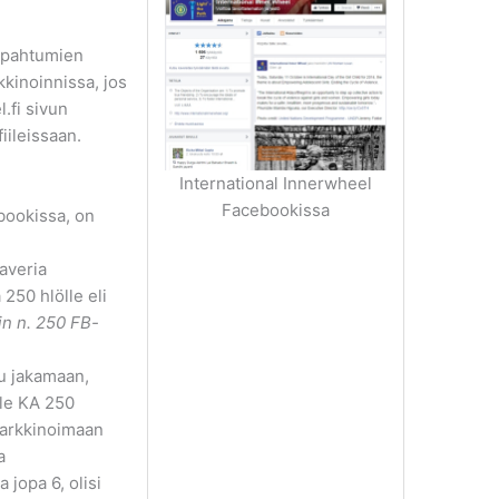
tapahtumien
kinoinnissa, jos
.fi sivun
iileissaan.
International Innerwheel
Facebookissa
bookissa, on
averia
á 250 hlölle eli
n n. 250 FB-
uu jakamaan,
le KA 250
markkinoimaan
a
a jopa 6, olisi