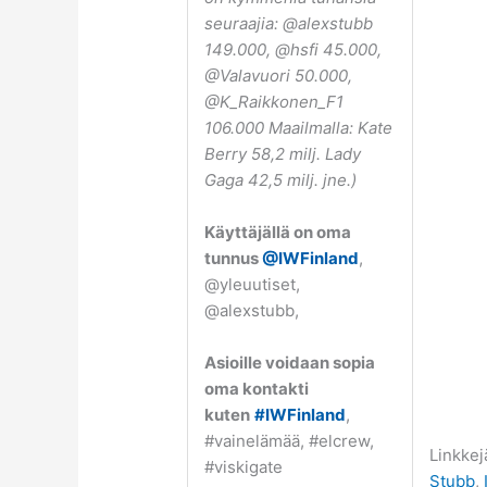
seuraajia: @alexstubb
149.000, @hsfi 45.000,
@Valavuori 50.000,
@K_Raikkonen_F1
106.000 Maailmalla: Kate
Berry 58,2 milj. Lady
Gaga 42,5 milj. jne.)
Käyttäjällä on oma
tunnus
@IWFinland
,
@yleuutiset,
@alexstubb,
Asioille voidaan sopia
oma kontakti
kuten
#IWFinland
,
#vainelämää, #elcrew,
Linkkej
#viskigate
Stubb
,