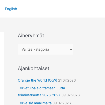
A
English
i
h
e
r
Aiheryhmät
y
h
m
ä
t
Ajankohtaiset
Orange the World (OtW)
21.07.2026
Tervetuloa aloittamaan uutta
toimintakautta 2026-2027
09.07.2026
Terveisiä maailmalta
09.07.2026