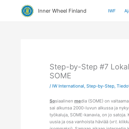
Siirry
sisältöön
Inner Wheel Finland
IWF
Aj
Step-by-Step #7 Lokak
SOME
/
IW International
,
Step-by-Step
,
Tiedo
So
siaalinen
me
dia (SOME) on valtaama
sai alkunsa 2000-luvun alkussa ja nykyä
työkaluja, SOME-kanavia, on jo satoja. 
uusia ja osa vanhoista häviää (
vrt. klik
isommaksi
). Samaan aikaan internetin 