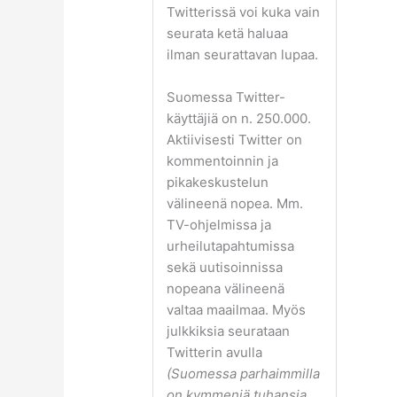
Twitterissä voi kuka vain
seurata ketä haluaa
ilman seurattavan lupaa.
Suomessa Twitter-
käyttäjiä on n. 250.000.
Aktiivisesti Twitter on
kommentoinnin ja
pikakeskustelun
välineenä nopea. Mm.
TV-ohjelmissa ja
urheilutapahtumissa
sekä uutisoinnissa
nopeana välineenä
valtaa maailmaa. Myös
julkkiksia seurataan
Twitterin avulla
(Suomessa parhaimmilla
on kymmeniä tuhansia