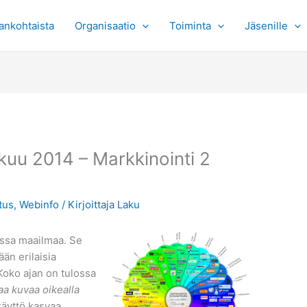
ankohtaista
Organisaatio
Toiminta
Jäsenille
uu 2014 – Markkinointi 2
tus
,
Webinfo
/ Kirjoittaja
Laku
ssa maailmaa. Se
än erilaisia
Koko ajan on tulossa
kaa kuvaa oikealla
käyttö kasvaa