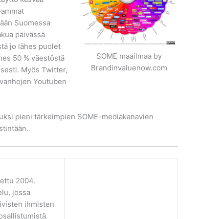
peammat
änään Suomessa
akua päivässä
tä jo lähes puolet
SOME maailmaa by
hes 50 % väestöstä
Brandinvaluenow.com
sesti. Myös Twitter,
i vanhojen Youtuben
uksi pieni tärkeimpien SOME-mediakanavien
stintään.
tettu 2004.
lu, jossa
ivisten ihmisten
 osallistumistä