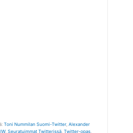
ä:
Toni Nummilan Suomi-Twitter
,
Alexander
IIW
,
Seuratuimmat Twitterissä
,
Twitter-opas
,