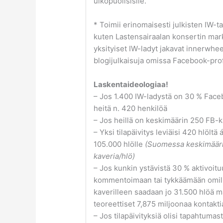
ulkopuolisislle.
* Toimii erinomaisesti julkisten IW-
kuten Lastensairaalan konsertin mark
yksityiset IW-ladyt jakavat innerwheel
blogijulkaisuja omissa Facebook-prof
Laskentaideologiaa!
– Jos 1.400 IW-ladystä on 30 % Face
heitä n. 420 henkilöä
– Jos heillä on keskimäärin 250 FB-k
– Yksi tilapäivitys leviäisi 420 hlöltä 
105.000 hlölle
(Suomessa keskimääri
kaveria/hlö)
– Jos kunkin ystävistä 30 % aktivoit
kommentoimaan tai tykkäämään omil
kaverilleen saadaan jo 31.500 hlöä 
teoreettiset 7,875 miljoonaa kontakti
– Jos tilapäivityksiä olisi tapahtumast