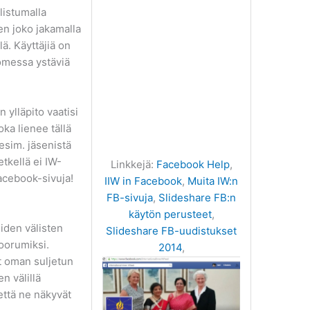
llistumalla
en joko jakamalla
ä. Käyttäjiä on
omessa ystäviä
ylläpito vaatisi
oka lienee tällä
 esim. jäsenistä
etkellä ei IW-
Linkkejä:
Facebook Help
,
Facebook-sivuja!
IIW in Facebook
,
Muita IW:n
FB-sivuja
,
Slideshare FB:n
käytön perusteet
,
iden välisten
Slideshare FB-uudistukset
oorumiksi.
2014
,
t oman suljetun
n välillä
 että ne näkyvät