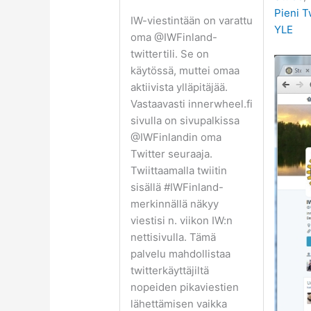
Pieni T
IW-viestintään on varattu
YLE
oma @IWFinland-
twittertili. Se on
käytössä, muttei omaa
aktiivista ylläpitäjää.
Vastaavasti innerwheel.fi
sivulla on sivupalkissa
@IWFinlandin oma
Twitter seuraaja.
Twiittaamalla twiitin
sisällä #IWFinland-
merkinnällä näkyy
viestisi n. viikon IW:n
nettisivulla. Tämä
palvelu mahdollistaa
twitterkäyttäjiltä
nopeiden pikaviestien
lähettämisen vaikka