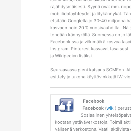
räjähdysmäisesti. Syynä ovat mm. no
mobiilidatayhteydet ja älykännykät. T
etsitään Googlella jo 30-40 miljoona h
kasvaen noin 20 % vuosivauhdilla. Näis
tehdään kännykällä. Suomessa on jo lä
Facebookissa ja väkimäärä kasvaa tasai
Instgram, Pinterest kasvavat tasaisest
ja Wikipedian lisäksi.
Seuraavassa pieni katsaus SOMEen. Al
esittely ja tukena käyttövinkkejä IW-vie
Fac
ebook
Facebook
(
wiki
) perus
Sosiaalinen yhteisöpalve
kootaan ystäväverkostoja. Toimii akti
välisenä verkostona. Vaatii aktiivista