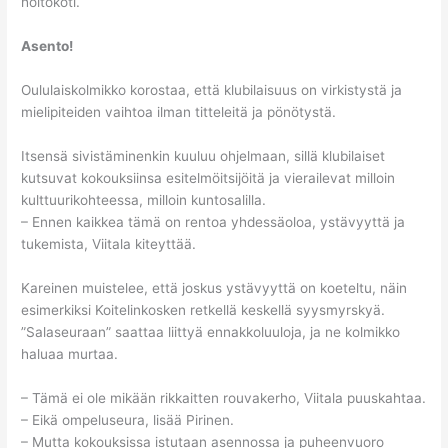
hoitokoti.
Asento!
Oululaiskolmikko korostaa, että klubilaisuus on virkistystä ja
mielipiteiden vaihtoa ilman titteleitä ja pönötystä.
Itsensä sivistäminenkin kuuluu ohjelmaan, sillä klubilaiset
kutsuvat kokouksiinsa esitelmöitsijöitä ja vierailevat milloin
kulttuurikohteessa, milloin kuntosalilla.
– Ennen kaikkea tämä on rentoa yhdessäoloa, ystävyyttä ja
tukemista, Viitala kiteyttää.
Kareinen muistelee, että joskus ystävyyttä on koeteltu, näin
esimerkiksi Koitelinkosken retkellä keskellä syysmyrskyä.
”Salaseuraan” saattaa liittyä ennakkoluuloja, ja ne kolmikko
haluaa murtaa.
– Tämä ei ole mikään rikkaitten rouvakerho, Viitala puuskahtaa.
– Eikä ompeluseura, lisää Pirinen.
– Mutta kokouksissa istutaan asennossa ja puheenvuoro