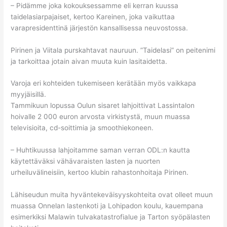
– Pidämme joka kokouksessamme eli kerran kuussa
taidelasiarpajaiset, kertoo Kareinen, joka vaikuttaa
varapresidenttinä järjestön kansallisessa neuvostossa.
Pirinen ja Viitala purskahtavat nauruun. ”Taidelasi” on peitenimi
ja tarkoittaa jotain aivan muuta kuin lasitaidetta.
Varoja eri kohteiden tukemiseen kerätään myös vaikkapa
myyjäisillä.
Tammikuun lopussa Oulun sisaret lahjoittivat Lassintalon
hoivalle 2 000 euron arvosta virkistystä, muun muassa
televisioita, cd-soittimia ja smoothiekoneen.
– Huhtikuussa lahjoitamme saman verran ODL:n kautta
käytettäväksi vähävaraisten lasten ja nuorten
urheiluvälineisiin, kertoo klubin rahastonhoitaja Pirinen.
Lähiseudun muita hyväntekeväisyyskohteita ovat olleet muun
muassa Onnelan lastenkoti ja Lohipadon koulu, kauempana
esimerkiksi Malawin tulvakatastrofialue ja Tarton syöpälasten