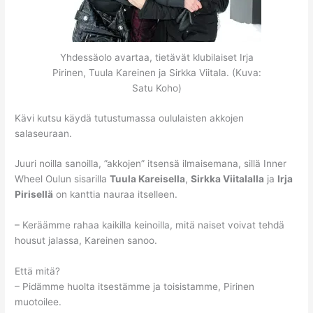
Yhdessäolo avartaa, tietävät klubilaiset Irja
Pirinen, Tuula Kareinen ja Sirkka Viitala. (Kuva:
Satu Koho)
Kävi kutsu käydä tutustumassa oululaisten akkojen
salaseuraan.
Juuri noilla sanoilla, ”akkojen” itsensä ilmaisemana, sillä Inner
Wheel Oulun sisarilla
Tuula Kareisella
,
Sirkka Viitalalla
ja
Irja
Pirisellä
on kanttia nauraa itselleen.
– Keräämme rahaa kaikilla keinoilla, mitä naiset voivat tehdä
housut jalassa, Kareinen sanoo.
Että mitä?
– Pidämme huolta itsestämme ja toisistamme, Pirinen
muotoilee.