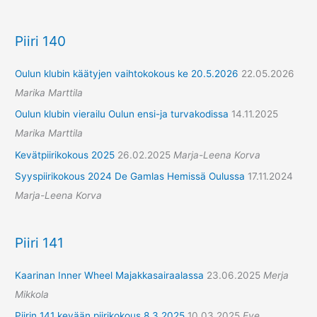
Piiri 140
Oulun klubin käätyjen vaihtokokous ke 20.5.2026
22.05.2026
Marika Marttila
Oulun klubin vierailu Oulun ensi-ja turvakodissa
14.11.2025
Marika Marttila
Kevätpiirikokous 2025
26.02.2025
Marja-Leena Korva
Syyspiirikokous 2024 De Gamlas Hemissä Oulussa
17.11.2024
Marja-Leena Korva
Piiri 141
Kaarinan Inner Wheel Majakkasairaalassa
23.06.2025
Merja
Mikkola
Piirin 141 kevään piirikokous 8.3.2025
10.03.2025
Eve