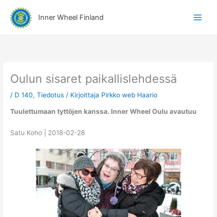
Siirry
A
sisältöön
Inner Wheel Finland
i
h
e
r
y
Oulun sisaret paikallislehdessä
h
/
D 140
,
Tiedotus
/ Kirjoittaja
Pirkko web Haario
m
ä
Tuulettumaan tyttöjen kanssa. Inner Wheel Oulu avautuu
t
Satu Koho | 2018-02-28