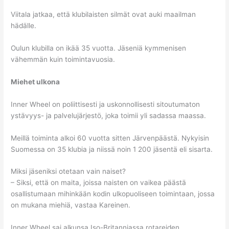
Viitala jatkaa, että klubilaisten silmät ovat auki maailman
hädälle.
Oulun klubilla on ikää 35 vuotta. Jäseniä kymmenisen
vähemmän kuin toimintavuosia.
Miehet ulkona
Inner Wheel on poliittisesti ja uskonnollisesti sitoutumaton
ystävyys- ja palvelujärjestö, joka toimii yli sadassa maassa.
Meillä toiminta alkoi 60 vuotta sitten Järvenpäästä. Nykyisin
Suomessa on 35 klubia ja niissä noin 1 200 jäsentä eli sisarta.
Miksi jäseniksi otetaan vain naiset?
– Siksi, että on maita, joissa naisten on vaikea päästä
osallistumaan mihinkään kodin ulkopuoliseen toimintaan, jossa
on mukana miehiä, vastaa Kareinen.
Inner Wheel sai alkunsa Iso-Britanniassa rotareiden