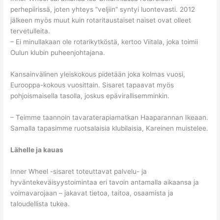
perhepiirissä, joten yhteys ”veljiin” syntyi luontevasti. 2012
jälkeen myös muut kuin rotaritaustaiset naiset ovat olleet
tervetulleita.
– Ei minullakaan ole rotarikytköstä, kertoo Viitala, joka toimii
Oulun klubin puheenjohtajana.
Kansainvälinen yleiskokous pidetään joka kolmas vuosi,
Eurooppa-kokous vuosittain. Sisaret tapaavat myös
pohjoismaisella tasolla, joskus epävirallisemminkin.
– Teimme taannoin tavaraterapiamatkan Haaparannan Ikeaan.
Samalla tapasimme ruotsalaisia klubilaisia, Kareinen muistelee.
Lähelle ja kauas
Inner Wheel -sisaret toteuttavat palvelu- ja
hyväntekeväisyystoimintaa eri tavoin antamalla aikaansa ja
voimavarojaan – jakavat tietoa, taitoa, osaamista ja
taloudellista tukea.