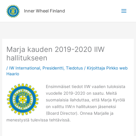
Siirry
A
sisältöön
Inner Wheel Finland
i
h
e
r
y
Marja kauden 2019-2020 IIW
h
hallitukseen
m
/
IW International
,
Presidentti
,
Tiedotus
/ Kirjoittaja
Pirkko web
ä
Haario
t
Ensimmäiset tiedot IIW vaalien tuloksista
vuodelle 2019-2020 on saatu. Meitä
suomalaisia ilahduttaa, että Marja Kyrölä
on valittu IIW:n hallituksen jäseneksi
(Board Director). Onnea Marjalle ja
menestystä tulevissa tehtävissä.