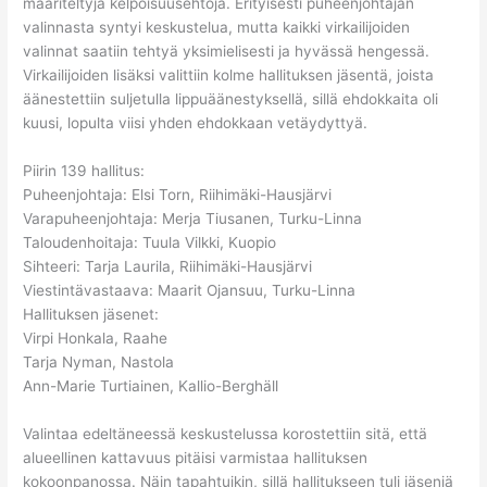
määriteltyjä kelpoisuusehtoja. Erityisesti puheenjohtajan
valinnasta syntyi keskustelua, mutta kaikki virkailijoiden
valinnat saatiin tehtyä yksimielisesti ja hyvässä hengessä.
Virkailijoiden lisäksi valittiin kolme hallituksen jäsentä, joista
äänestettiin suljetulla lippuäänestyksellä, sillä ehdokkaita oli
kuusi, lopulta viisi yhden ehdokkaan vetäydyttyä.
Piirin 139 hallitus:
Puheenjohtaja: Elsi Torn, Riihimäki-Hausjärvi
Varapuheenjohtaja: Merja Tiusanen, Turku-Linna
Taloudenhoitaja: Tuula Vilkki, Kuopio
Sihteeri: Tarja Laurila, Riihimäki-Hausjärvi
Viestintävastaava: Maarit Ojansuu, Turku-Linna
Hallituksen jäsenet:
Virpi Honkala, Raahe
Tarja Nyman, Nastola
Ann-Marie Turtiainen, Kallio-Berghäll
Valintaa edeltäneessä keskustelussa korostettiin sitä, että
alueellinen kattavuus pitäisi varmistaa hallituksen
kokoonpanossa. Näin tapahtuikin, sillä hallitukseen tuli jäseniä