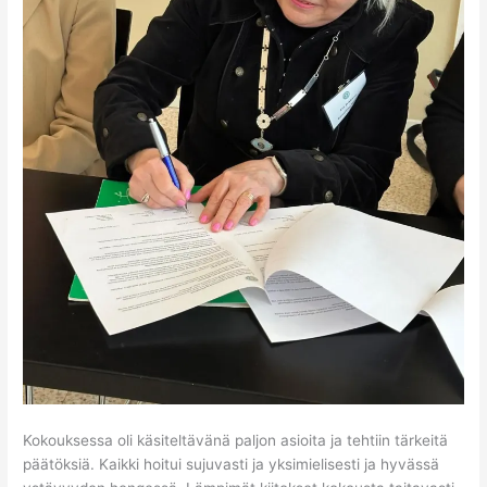
Kokouksessa oli käsiteltävänä paljon asioita ja tehtiin tärkeitä
päätöksiä. Kaikki hoitui sujuvasti ja yksimielisesti ja hyvässä