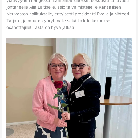
ystävyyden hengessä. Lämpimät kiitokset kokousta taitavasti
johtaneelle Aila Laitiselle, asioita valmistelleille Kansallisen
Neuvoston hallitukselle, erityisesti presidentti Evelle ja sihteeri
Tarjalle, ja muutostyöryhmälle sekä kaikille kokouksen
osanottajille! Tästä on hyvä jatkaa!