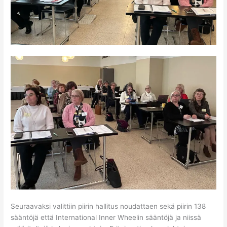
Seuraavaksi valittiin piirin hallitus noudattaen sekä piirin 138
sääntöjä että International Inner Wheelin sääntöjä ja niissä