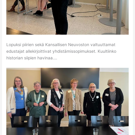
Lopuksi piirien sekä Kansallisen Neuvoston valtuuttamat
edustajat allekirjoittivat yhdistämissopimukset. Kuultiinko
historian siipien havinaa….