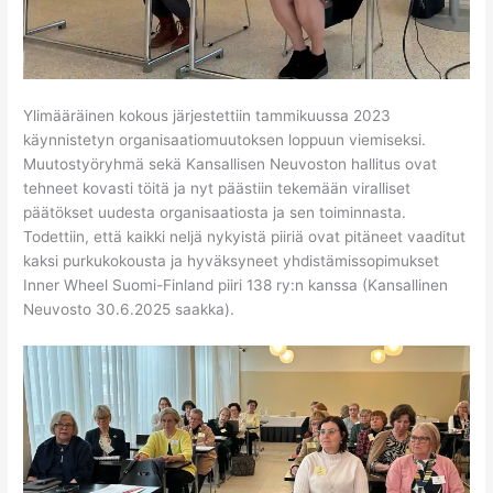
Ylimääräinen kokous järjestettiin tammikuussa 2023
käynnistetyn organisaatiomuutoksen loppuun viemiseksi.
Muutostyöryhmä sekä Kansallisen Neuvoston hallitus ovat
tehneet kovasti töitä ja nyt päästiin tekemään viralliset
päätökset uudesta organisaatiosta ja sen toiminnasta.
Todettiin, että kaikki neljä nykyistä piiriä ovat pitäneet vaaditut
kaksi purkukokousta ja hyväksyneet yhdistämissopimukset
Inner Wheel Suomi-Finland piiri 138 ry:n kanssa (Kansallinen
Neuvosto 30.6.2025 saakka).