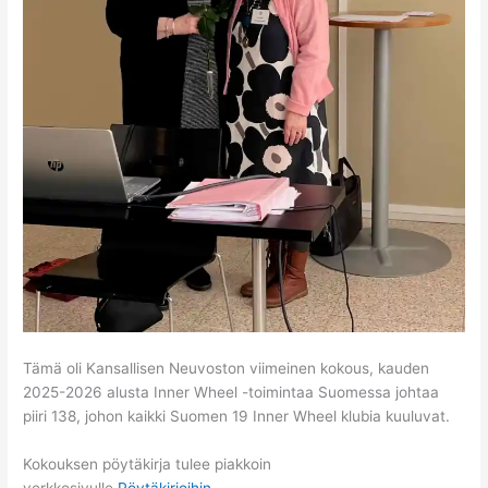
Tämä oli Kansallisen Neuvoston viimeinen kokous, kauden
2025-2026 alusta Inner Wheel -toimintaa Suomessa johtaa
piiri 138, johon kaikki Suomen 19 Inner Wheel klubia kuuluvat.
Kokouksen pöytäkirja tulee piakkoin
verkkosivulle
Pöytäkirjoihin
.