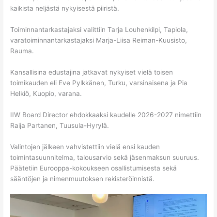
kaikista neljästä nykyisestä piiristä.
Toiminnantarkastajaksi valittiin Tarja Louhenkilpi, Tapiola,
varatoiminnantarkastajaksi Marja-Liisa Reiman-Kuusisto,
Rauma.
Kansallisina edustajina jatkavat nykyiset vielä toisen
toimikauden eli Eve Pylkkänen, Turku, varsinaisena ja Pia
Helkiö, Kuopio, varana.
IIW Board Director ehdokkaaksi kaudelle 2026-2027 nimettiin
Raija Partanen, Tuusula-Hyrylä.
Valintojen jälkeen vahvistettiin vielä ensi kauden
toimintasuunnitelma, talousarvio sekä jäsenmaksun suuruus.
Päätetiin Eurooppa-kokoukseen osallistumisesta sekä
sääntöjen ja nimenmuutoksen rekisteröinnistä.