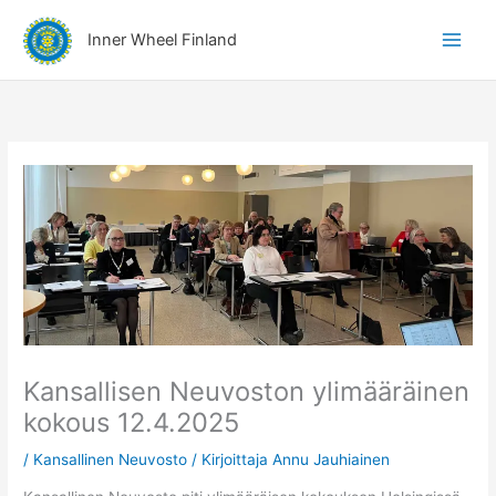
Siirry
A
sisältöön
Inner Wheel Finland
i
h
e
r
y
h
m
ä
t
Kansallisen Neuvoston ylimääräinen
kokous 12.4.2025
/
Kansallinen Neuvosto
/ Kirjoittaja
Annu Jauhiainen