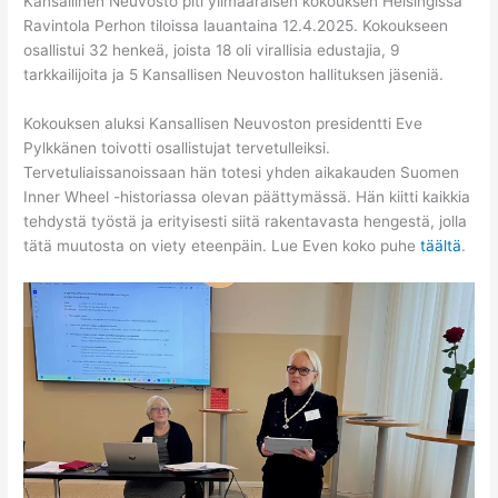
Kansallinen Neuvosto piti ylimääräisen kokouksen Helsingissä
Ravintola Perhon tiloissa lauantaina 12.4.2025. Kokoukseen
osallistui 32 henkeä, joista 18 oli virallisia edustajia, 9
tarkkailijoita ja 5 Kansallisen Neuvoston hallituksen jäseniä.
Kokouksen aluksi Kansallisen Neuvoston presidentti Eve
Pylkkänen toivotti osallistujat tervetulleiksi.
Tervetuliaissanoissaan hän totesi yhden aikakauden Suomen
Inner Wheel -historiassa olevan päättymässä. Hän kiitti kaikkia
tehdystä työstä ja erityisesti siitä rakentavasta hengestä, jolla
tätä muutosta on viety eteenpäin. Lue Even koko puhe
täältä
.