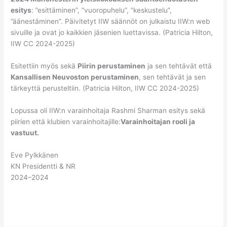
esitys
: ”esittäminen”, ”vuoropuhelu”, ”keskustelu”,
”äänestäminen”. Päivitetyt IIW säännöt on julkaistu IIW:n web
sivuille ja ovat jo kaikkien jäsenien luettavissa. (Patricia Hilton,
IIW CC 2024-2025)
Esitettiin myös sekä
Piirin perustaminen
ja sen tehtävät että
Kansallisen Neuvoston perustaminen
, sen tehtävät ja sen
tärkeyttä perusteltiin. (Patricia Hilton, IIW CC 2024-2025)
Lopussa oli IIW:n varainhoitaja Rashmi Sharman esitys sekä
piirien että klubien varainhoitajille:
Varainhoitajan rooli ja
vastuut.
Eve Pylkkänen
KN Presidentti & NR
2024–2024