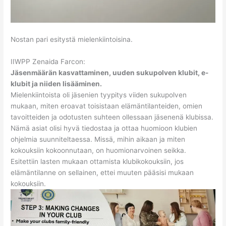
Nostan pari esitystä mielenkiintoisina.
IIWPP Zenaida Farcon:
Jäsenmäärän kasvattaminen, uuden sukupolven klubit, e-
klubit ja niiden lisääminen
.
Mielenkiintoista oli jäsenien tyypitys viiden sukupolven
mukaan, miten eroavat toisistaan elämäntilanteiden, omien
tavoitteiden ja odotusten suhteen ollessaan jäsenenä klubissa.
Nämä asiat olisi hyvä tiedostaa ja ottaa huomioon klubien
ohjelmia suunniteltaessa. Missä, mihin aikaan ja miten
kokouksiin kokoonnutaan, on huomionarvoinen seikka.
Esitettiin lasten mukaan ottamista klubikokouksiin, jos
elämäntilanne on sellainen, ettei muuten pääsisi mukaan
kokouksiin.