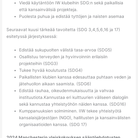
Viedä käytäntöön IW klubeihin SDG:n sekä paikallisia
että kansainvälisiä projekteja.
Puolesta puhua ja edistää tyttöjen ja naisten asemaa
Seuraavat kuusi tärkeää tavoitetta (SDG 3,4,5,6,16 ja 17)
esitetyssä järjestyksessä:
Edistää sukupuolten välistä tasa-arvoa (SDG5)
Osallistuu terveyden ja hyvinvoinnin erilaisiin
projekteihin (SDG3)
Tukee hyvää koulutusta (SDG4)
Paikallisten klubien kanssa edesauttaa puhtaan veden ja
jätehuollon aikaan saamista. (SDG6)
Edistää rauhaa, oikeudenmukaisuutta ja vahvaa
instituutiota.Kannustaa eri kulttuurien väliseen dialogiin
sekä kannustaa yhteistyöhön näiden kanssa. (SDG16)
Kumppanuuksien solmiminen. IIW tekee yhteistyötä
kansalaisjärjestöjen (NGO), hallitusten ja kansainvälisten
organisaatioiden kanssa. (SDG 17)
2024 Manchesterin yleiskokouksen sääntöehdotusten