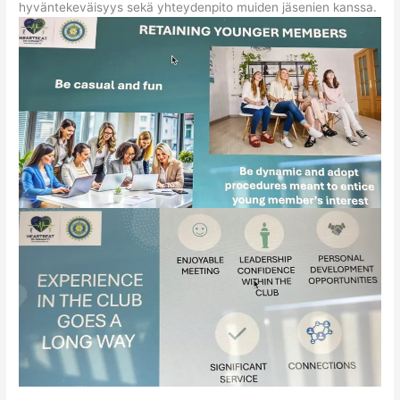
hyväntekeväisyys sekä yhteydenpito muiden jäsenien kanssa.