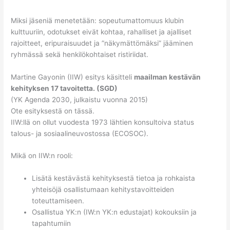
Miksi jäseniä menetetään: sopeutumattomuus klubin
kulttuuriin, odotukset eivät kohtaa, rahalliset ja ajalliset
rajoitteet, eripuraisuudet ja ”näkymättömäksi” jääminen
ryhmässä sekä henkilökohtaiset ristiriidat.
Martine Gayonin (IIW) esitys käsitteli
maailman kestävän
kehityksen 17 tavoitetta. (SGD)
(YK Agenda 2030, julkaistu vuonna 2015)
Ote esityksestä on tässä.
IIW:llä on ollut vuodesta 1973 lähtien konsultoiva status
talous- ja sosiaalineuvostossa (ECOSOC).
Mikä on IIW:n rooli:
Lisätä kestävästä kehityksestä tietoa ja rohkaista
yhteisöjä osallistumaan kehitystavoitteiden
toteuttamiseen.
Osallistua YK:n (IW:n YK:n edustajat) kokouksiin ja
tapahtumiin