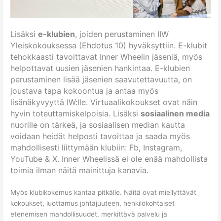
Lisäksi
e-klubien
, joiden perustaminen IIW
Yleiskokouksessa (Ehdotus 10) hyväksyttiin. E-klubit
tehokkaasti tavoittavat Inner Wheelin jäseniä, myös
helpottavat uusien jäsenien hankintaa.
E-klubien
perustaminen lisää jäsenien saavutettavuutta, on
joustava tapa kokoontua ja antaa myös
lisänäkyvyyttä IW:lle. Virtuaalikokoukset ovat näin
hyvin toteuttamiskelpoisia.
Lisäksi
sosiaalinen media
nuorille on tärkeä, ja sosiaalisen median kautta
voidaan heidät helposti tavoittaa ja saada myös
mahdollisesti liittymään klubiin: Fb, Instagram,
YouTube & X. Inner Wheelissä ei ole enää mahdollista
toimia ilman näitä mainittuja kanavia.
Myös klubikokemus kantaa pitkälle. Näitä ovat miellyttävät
kokoukset, luottamus johtajuuteen, henkilökohtaiset
etenemisen mahdollisuudet, merkittävä palvelu ja