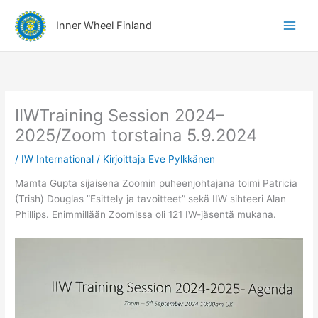
Siirry
A
sisältöön
Inner Wheel Finland
i
h
e
r
y
IIWTraining Session 2024–
h
2025/Zoom torstaina 5.9.2024
m
/
IW International
/ Kirjoittaja
Eve Pylkkänen
ä
t
Mamta Gupta sijaisena Zoomin puheenjohtajana toimi Patricia
(Trish) Douglas ”Esittely ja tavoitteet” sekä IIW sihteeri Alan
Phillips. Enimmillään Zoomissa oli 121 IW-jäsentä mukana.