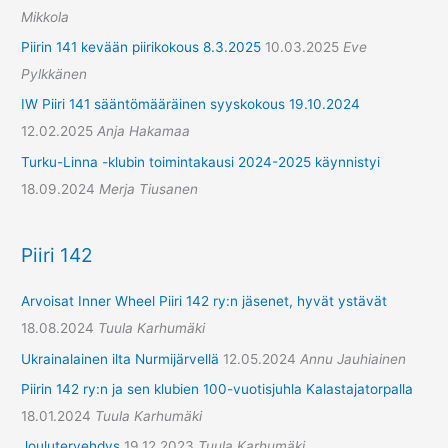
Mikkola
Piirin 141 kevään piirikokous 8.3.2025
10.03.2025
Eve
Pylkkänen
IW Piiri 141 sääntömääräinen syyskokous 19.10.2024
12.02.2025
Anja Hakamaa
Turku-Linna -klubin toimintakausi 2024-2025 käynnistyi
18.09.2024
Merja Tiusanen
Piiri 142
Arvoisat Inner Wheel Piiri 142 ry:n jäsenet, hyvät ystävät
18.08.2024
Tuula Karhumäki
Ukrainalainen ilta Nurmijärvellä
12.05.2024
Annu Jauhiainen
Piirin 142 ry:n ja sen klubien 100-vuotisjuhla Kalastajatorpalla
18.01.2024
Tuula Karhumäki
Joulutervehdys
19.12.2023
Tuula Karhumäki