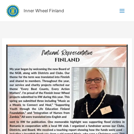
Siirry
A
sisältöön
Inner Wheel Finland
i
h
e
r
y
h
m
ä
t