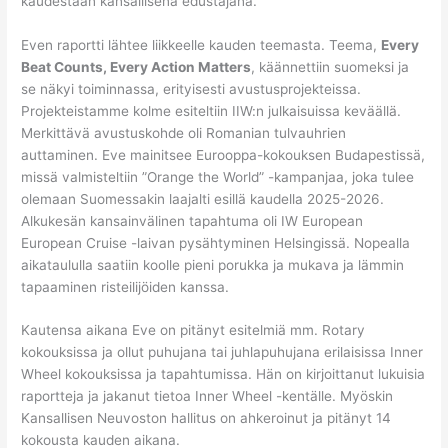
kaudestaan kansallisena edustajana.
Even raportti lähtee liikkeelle kauden teemasta. Teema,
Every
Beat Counts, Every Action Matters
, käännettiin suomeksi ja
se näkyi toiminnassa, erityisesti avustusprojekteissa.
Projekteistamme kolme esiteltiin IIW:n julkaisuissa keväällä.
Merkittävä avustuskohde oli Romanian tulvauhrien
auttaminen. Eve mainitsee Eurooppa-kokouksen Budapestissä,
missä valmisteltiin ”Orange the World” -kampanjaa, joka tulee
olemaan Suomessakin laajalti esillä kaudella 2025-2026.
Alkukesän kansainvälinen tapahtuma oli IW European
European Cruise -laivan pysähtyminen Helsingissä. Nopealla
aikataululla saatiin koolle pieni porukka ja mukava ja lämmin
tapaaminen risteilijöiden kanssa.
Kautensa aikana Eve on pitänyt esitelmiä mm. Rotary
kokouksissa ja ollut puhujana tai juhlapuhujana erilaisissa Inner
Wheel kokouksissa ja tapahtumissa. Hän on kirjoittanut lukuisia
raportteja ja jakanut tietoa Inner Wheel -kentälle. Myöskin
Kansallisen Neuvoston hallitus on ahkeroinut ja pitänyt 14
kokousta kauden aikana.